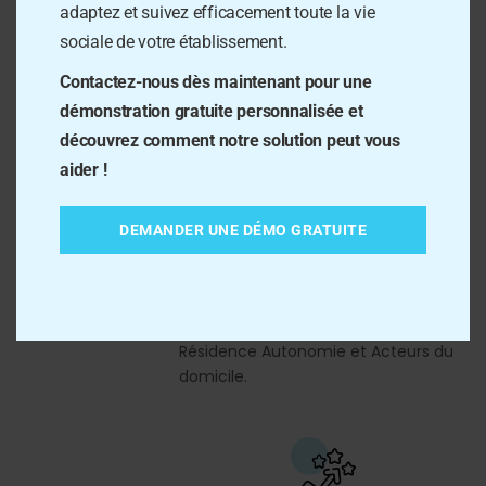
adaptez et suivez efficacement toute la vie
médico-social :
sociale de votre établissement.
Contactez-nous dès maintenant pour une
démonstration gratuite personnalisée et
découvrez comment notre solution peut vous
aider !
Amélioration de la qualité de vie
des résidents
En proposant aux résidents des
DEMANDER UNE DÉMO GRATUITE
activités variées et adaptées à
leurs besoins, centres d'intérêts et
capacités préservées
grâce à une
solution pour l'animation en Ehpad,
Résidence Autonomie et Acteurs du
domicile.