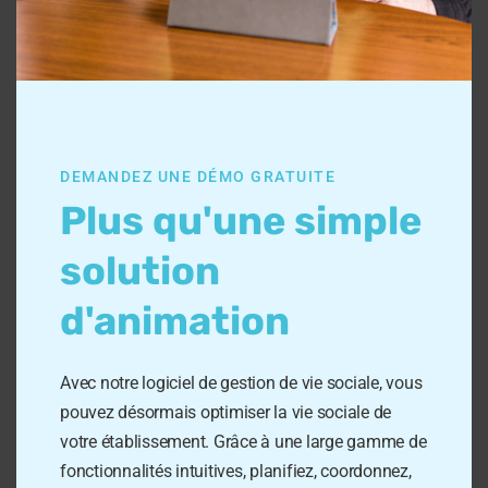
Des bénéfices
DEMANDEZ UNE DÉMO GRATUITE
validés
Plus qu'une simple
solution
Par nos professionnels
d'animation
partenaires
L'acquisition du logiciel de gestion
Avec notre logiciel de gestion de vie sociale, vous
de vie sociale offre de
nombreux
pouvez désormais optimiser la vie sociale de
avantages pour les
votre établissement. Grâce à une large gamme de
professionnels, familles et
fonctionnalités intuitives, planifiez, coordonnez,
résidents
en établissement