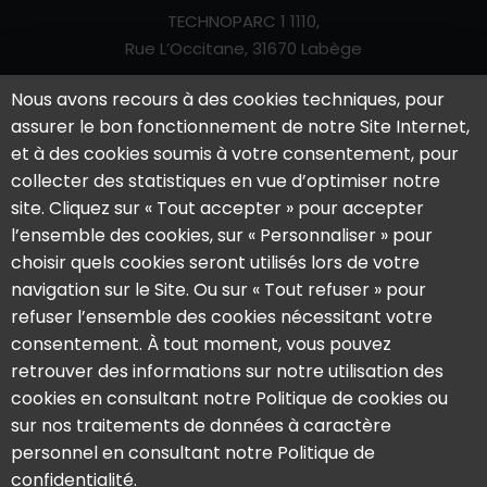
TECHNOPARC 1 1110,
Rue L’Occitane, 31670 Labège
Mail:
contact@anisen.fr
Nous avons recours à des cookies techniques, pour
Tel:
05 62 79 83 75
assurer le bon fonctionnement de notre Site Internet,
La société
Nos offres
et à des cookies soumis à votre consentement, pour
collecter des statistiques en vue d’optimiser notre
L’aventure Anisen
Notre solution
site. Cliquez sur « Tout accepter » pour accepter
L’équipe
Notre offre
l’ensemble des cookies, sur « Personnaliser » pour
Actualités
Nos formations
choisir quels cookies seront utilisés lors de votre
navigation sur le Site. Ou sur « Tout refuser » pour
Témoignages
refuser l’ensemble des cookies nécessitant votre
Demander une démo
consentement. À tout moment, vous pouvez
Contact
retrouver des informations sur notre utilisation des
Restez informé !
cookies en consultant notre Politique de cookies ou
sur nos traitements de données à caractère
personnel en consultant notre Politique de
confidentialité.