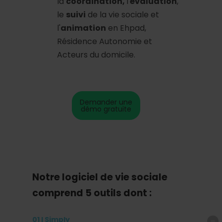
la
coordination,
l'
évaluation
,
le
suivi
de la vie sociale et
l'
animation
en Ehpad,
Résidence Autonomie et
Acteurs du domicile.
Demander une
démo gratuite
Notre logiciel de vie sociale
comprend 5 outils dont :
01 I Simply