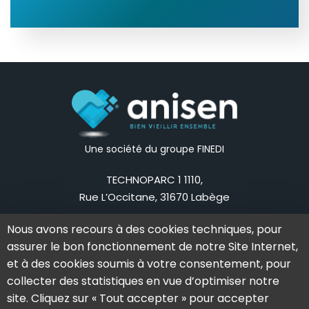
Une société du groupe FINEDI
TECHNOPARC 1 1110,
Rue L’Occitane, 31670 Labège
Mail:
contact@anisen.fr
Nous avons recours à des cookies techniques, pour
Tel:
05 62 79 83 75
assurer le bon fonctionnement de notre Site Internet,
La société
Nos offres
et à des cookies soumis à votre consentement, pour
collecter des statistiques en vue d’optimiser notre
L’aventure Anisen
Notre solution
site. Cliquez sur « Tout accepter » pour accepter
L’équipe
Notre offre