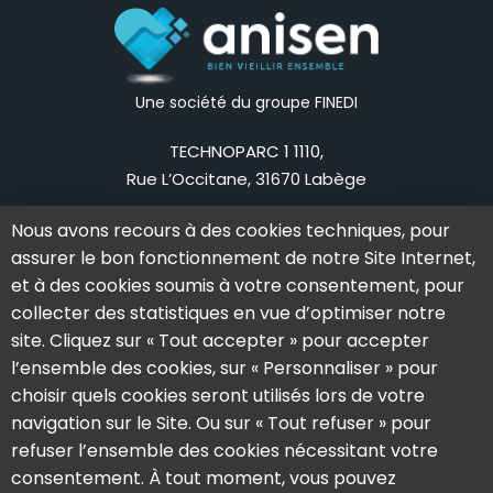
Une société du groupe FINEDI
TECHNOPARC 1 1110,
Rue L’Occitane, 31670 Labège
Mail:
contact@anisen.fr
Nous avons recours à des cookies techniques, pour
Tel:
05 62 79 83 75
assurer le bon fonctionnement de notre Site Internet,
La société
Nos offres
et à des cookies soumis à votre consentement, pour
collecter des statistiques en vue d’optimiser notre
L’aventure Anisen
Notre solution
site. Cliquez sur « Tout accepter » pour accepter
L’équipe
Notre offre
l’ensemble des cookies, sur « Personnaliser » pour
Actualités
Nos formations
choisir quels cookies seront utilisés lors de votre
navigation sur le Site. Ou sur « Tout refuser » pour
Témoignages
refuser l’ensemble des cookies nécessitant votre
Demander une démo
consentement. À tout moment, vous pouvez