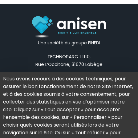
Une société du groupe FINEDI
TECHNOPARC 1 1110,
Rue L’Occitane, 31670 Labège
Mail:
contact@anisen.fr
Nous avons recours à des cookies techniques, pour
Tel:
05 62 79 83 75
assurer le bon fonctionnement de notre Site Internet,
La société
Nos offres
et à des cookies soumis à votre consentement, pour
collecter des statistiques en vue d’optimiser notre
L’aventure Anisen
Notre solution
site. Cliquez sur « Tout accepter » pour accepter
L’équipe
Notre offre
l’ensemble des cookies, sur « Personnaliser » pour
Actualités
Nos formations
choisir quels cookies seront utilisés lors de votre
navigation sur le Site. Ou sur « Tout refuser » pour
Témoignages