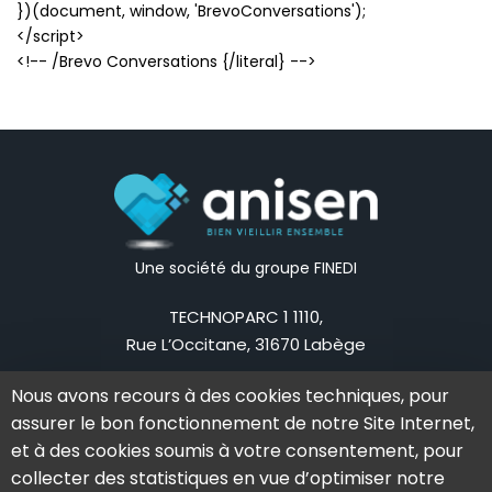
})(document, window, 'BrevoConversations');
</script>
<!-- /Brevo Conversations {/literal} -->
Une société du groupe FINEDI
TECHNOPARC 1 1110,
Rue L’Occitane, 31670 Labège
Mail:
contact@anisen.fr
Nous avons recours à des cookies techniques, pour
Tel:
05 62 79 83 75
assurer le bon fonctionnement de notre Site Internet,
La société
Nos offres
et à des cookies soumis à votre consentement, pour
collecter des statistiques en vue d’optimiser notre
L’aventure Anisen
Notre solution