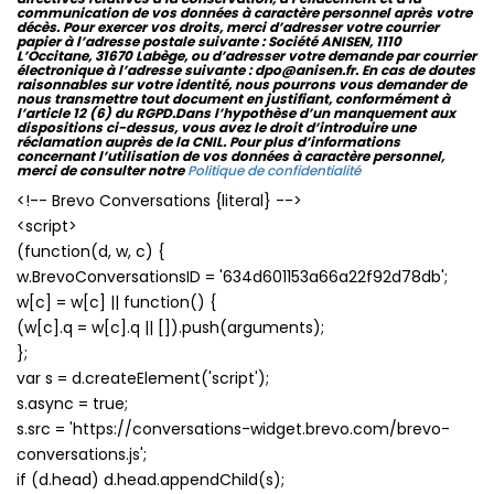
communication de vos données à caractère personnel après votre
décès.
Pour exercer vos droits, merci d’adresser votre courrier
papier à l’adresse postale suivante : Société ANISEN, 1110
L’Occitane, 31670 Labège, ou d’adresser votre demande par courrier
électronique à l’adresse suivante : dpo@anisen.fr. En cas de doutes
raisonnables sur votre identité, nous pourrons vous demander de
nous transmettre tout document en justifiant, conformément à
l’article 12 (6) du RGPD.
Dans l’hypothèse d’un manquement aux
dispositions ci-dessus, vous avez le droit d’introduire une
réclamation auprès de la CNIL.
Pour plus d’informations
concernant l’utilisation de vos données à caractère personnel,
merci de consulter notre
Politique de confidentialité
<!-- Brevo Conversations {literal} -->
<script>
(function(d, w, c) {
w.BrevoConversationsID = '634d601153a66a22f92d78db';
w[c] = w[c] || function() {
(w[c].q = w[c].q || []).push(arguments);
};
var s = d.createElement('script');
s.async = true;
s.src = 'https://conversations-widget.brevo.com/brevo-
conversations.js';
if (d.head) d.head.appendChild(s);