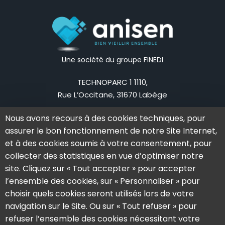
Une société du groupe FINEDI
TECHNOPARC 1 1110,
Rue L’Occitane, 31670 Labège
Mail:
contact@anisen.fr
Nous avons recours à des cookies techniques, pour
Tel:
05 62 79 83 75
assurer le bon fonctionnement de notre Site Internet,
La société
Nos offres
et à des cookies soumis à votre consentement, pour
collecter des statistiques en vue d’optimiser notre
L’aventure Anisen
Notre solution
site. Cliquez sur « Tout accepter » pour accepter
L’équipe
Notre offre
l’ensemble des cookies, sur « Personnaliser » pour
Actualités
Nos formations
choisir quels cookies seront utilisés lors de votre
navigation sur le Site. Ou sur « Tout refuser » pour
Témoignages
refuser l’ensemble des cookies nécessitant votre
Demander une démo