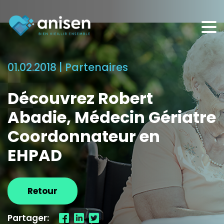
Panneau de gestion des cookies
01.02.2018 |
Partenaires
Découvrez Robert
Abadie, Médecin Gériatre
Coordonnateur en
EHPAD
Retour
Partager: