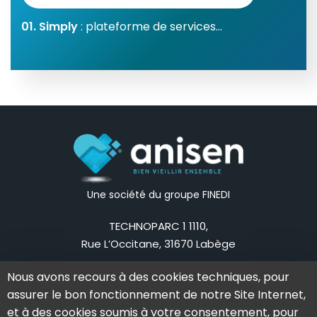
01. Simply
: plateforme de services...
Une société du groupe FINEDI
TECHNOPARC 1 1110,
Rue L’Occitane, 31670 Labège
Mail:
contact@anisen.fr
Nous avons recours à des cookies techniques, pour
Tel:
05 62 79 83 75
assurer le bon fonctionnement de notre Site Internet,
La société
Nos offres
et à des cookies soumis à votre consentement, pour