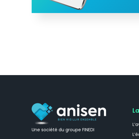
La
L’
Une société du groupe FINEDI
L’