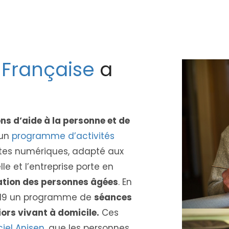
 Française
a
ns d’aide à la personne et de
 un
programme d’activités
ttes numériques, adapté aux
le et l’entreprise porte en
tation des personnes âgées
. En
2019 un programme de
séances
iors vivant à domicile.
Ces
ciel Anisen
, que les personnes,