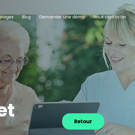
gnages
Blog
Demander une démo
Nous contacter
et
Retour