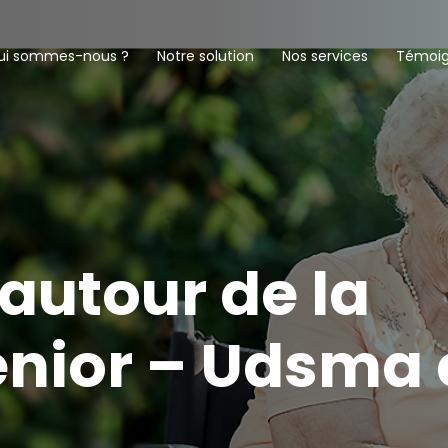
ui sommes-nous ?
Notre solution
Nos services
Témoi
autour de la
enior – Udsma 