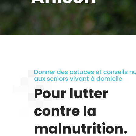
Donner des astuces et conseils nu
aux seniors vivant à domicile
Pour lutter
contre la
malnutrition.