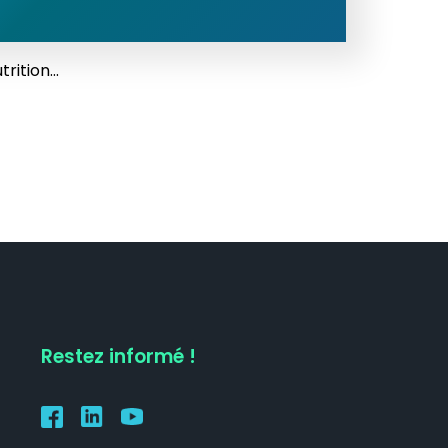
rition...
Restez informé !