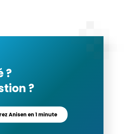
é ?
tion ?
ez Anisen en 1 minute