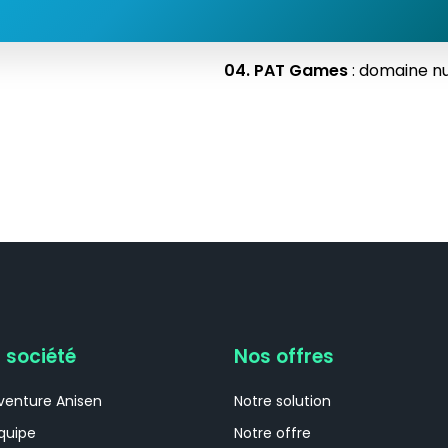
04. PAT Games
: domaine nut
 société
Nos offres
aventure Anisen
Notre solution
équipe
Notre offre