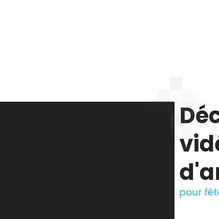
Déc
vid
d'a
pour fê