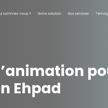
ui sommes-nous ?
Notre solution
Nos services
Témoi
d’animation po
 en Ehpad