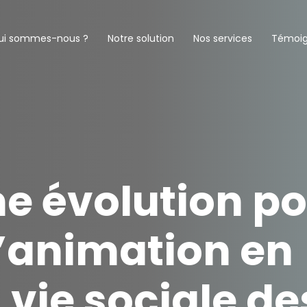
ui sommes-nous ?
Notre solution
Nos services
Témoi
ne évolution p
l’animation en
 vie sociale de